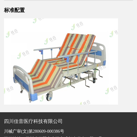
标准配置
四川佳音医疗科技有限公司
川械广审(文)第280609-000386号